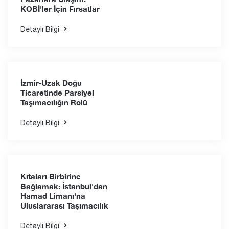
MCL’nin Ambarlı İhracat
Parsiyel Taşımacılık
Servisleri
Detaylı Bilgi
LCL ile Küresel
Pazarlara Ulaşım:
KOBİ'ler İçin Fırsatlar
Detaylı Bilgi
İzmir-Uzak Doğu
Ticaretinde Parsiyel