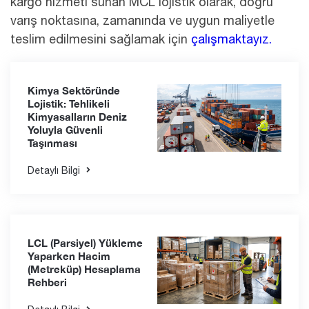
kargo hizmeti sunan MCL lojistik olarak, doğru
varış noktasına, zamanında ve uygun maliyetle
teslim edilmesini sağlamak için
çalışmaktayız.
Kimya Sektöründe
Lojistik: Tehlikeli
Kimyasalların Deniz
Yoluyla Güvenli
Taşınması
Detaylı Bilgi
LCL (Parsiyel) Yükleme
Yaparken Hacim
(Metreküp) Hesaplama
Rehberi